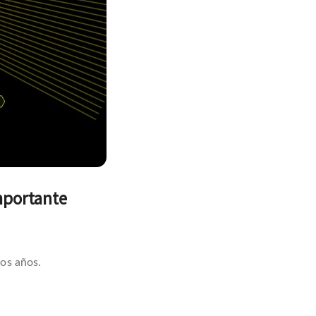
mportante
mos años.