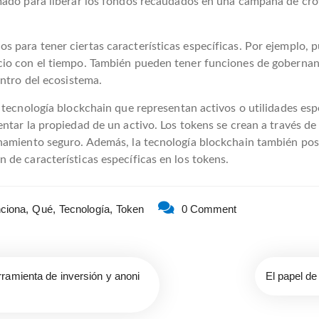
mado para liberar los fondos recaudados en una campaña de cro
para tener ciertas características específicas. Por ejemplo, pu
io con el tiempo. También pueden tener funciones de gobernanza
entro del ecosistema.
 tecnología blockchain que representan activos o utilidades es
tar la propiedad de un activo. Los tokens se crean a través de c
namiento seguro. Además, la tecnología blockchain también posi
de características específicas en los tokens.
ciona,
Qué,
Tecnología,
Token
0 Comment
ramienta de inversión y anoni
El papel de