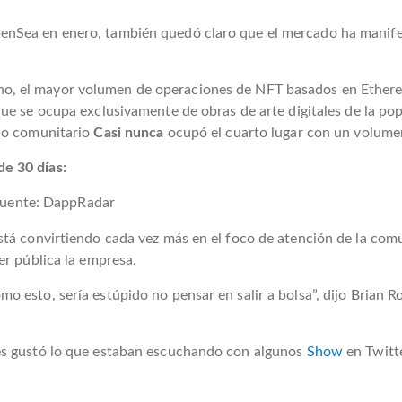
enSea en enero, también quedó claro que el mercado ha manif
o, el mayor volumen de operaciones de NFT basados ​​en Ethere
que se ocupa exclusivamente de obras de arte digitales de la p
ado comunitario
Casi nunca
ocupó el cuarto lugar con un volume
e 30 días:
uente: DappRadar
tá convirtiendo cada vez más en el foco de atención de la comu
er pública la empresa.
 esto, sería estúpido no pensar en salir a bolsa”, dijo Brian R
es gustó lo que estaban escuchando con algunos
Show
en Twitt