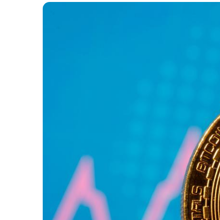
Navegación
de
entradas