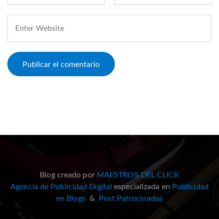
Blog creado por
MAESTROS DEL CLICK
Agencia de Publicidad Digital
especializada en
Publicidad
en Blogs
&
Post Patrocinados