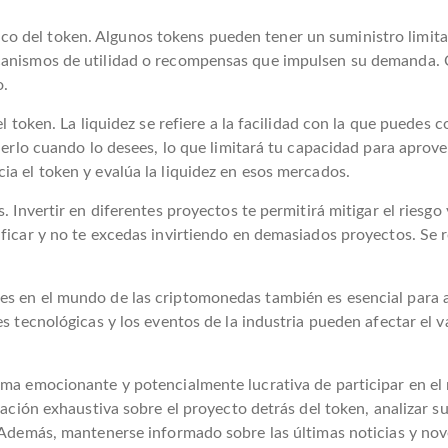
o del token. Algunos tokens pueden tener un suministro limita
ecanismos de utilidad o recompensas que impulsen su demanda. 
o.
el token. La liquidez se refiere a la facilidad con la que puede
enderlo cuando lo desees, lo que limitará tu capacidad para apr
ia el token y evalúa la liquidez en esos mercados.
s. Invertir en diferentes proyectos te permitirá mitigar el riesg
ificar y no te excedas invirtiendo en demasiados proyectos. Se
es en el mundo de las criptomonedas también es esencial para a
es tecnológicas y los eventos de la industria pueden afectar el v
orma emocionante y potencialmente lucrativa de participar en e
igación exhaustiva sobre el proyecto detrás del token, analizar 
a. Además, mantenerse informado sobre las últimas noticias y n