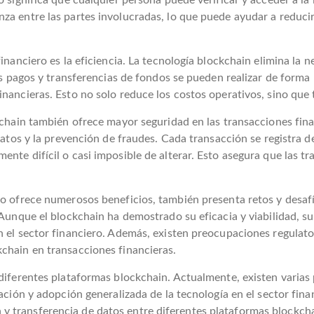
to significa que cualquier persona puede verificar y acceder a l
a entre las partes involucradas, lo que puede ayudar a reducir 
inanciero es la eficiencia. La tecnología blockchain elimina la 
Los pagos y transferencias de fondos se pueden realizar de forma
inancieras. Esto no solo reduce los costos operativos, sino qu
kchain también ofrece mayor seguridad en las transacciones fina
 datos y la prevención de fraudes. Cada transacción se registra
nte difícil o casi imposible de alterar. Esto asegura que las tr
ro ofrece numerosos beneficios, también presenta retos y desaf
 Aunque el blockchain ha demostrado su eficacia y viabilidad, s
n el sector financiero. Además, existen preocupaciones regulato
chain en transacciones financieras.
diferentes plataformas blockchain. Actualmente, existen varias 
tación y adopción generalizada de la tecnología en el sector fina
 transferencia de datos entre diferentes plataformas blockcha