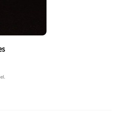
es
el.