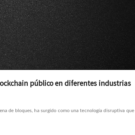
blockchain público en diferentes industrias
na de bloques, ha surgido como una tecnología disruptiva que t